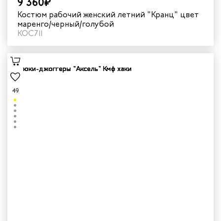
9 360₽
Костюм рабочий женский летний "Кранц" цвет
маренго/черный/голубой
КОС711
49