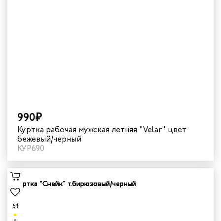
990₽
Куртка рабочая мужская летняя "Velar" цвет
бежевый/черный
КУР690
64