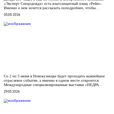
«Эксперт Спецодежда» есть влагозащитный плащ «Рейн».
Именно о нем хочется рассказать поподробнее, чтобы
объяснить, чем «Рейн» лучше любого другого влагозащитного
05.08.2026
плаща.
Со 2 по 5 июня в Новокузнецке будет проходить важнейшее
отраслевое событие, а именно в одном месте откроются
Международные специализированные выставки «НЕДРА
РОССИИ», «УГОЛЬ РОССИИ и МАЙНИНГ», «ОХРАНА,
29.05.2026
БЕЗОПАСНОСТЬ ТРУДА И ЖИЗНЕДЕЯТЕЛЬНОСТИ» и
«ПРОМТЕХЭКСПО». Именно в рамках этого крупного
мероприятия,...