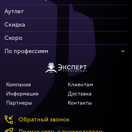
Взаимодействие с авторитетными российскими/
Аутлет
зарубежными производителями тканей, комплектующих
для спецодежды и СИЗ;
Сотрудничество с генеральными партнёрами на рынке
Скидка
готовой спецодежды;
Удобство системы комплектации заказа;
Скоро
Спектр дополнительных услуг: нанесение логотипов на
рабочую одежду, консультации по каталогу, выезд на
предприятие, спецпошив (стоимость уточняйте);
По профессиям
Хорошие отзывы и рекомендации клиентов.
АССОРТИМЕНТ ИНТЕРНЕТ-МАГАЗИНА
В онлайн-магазине компании есть следующие категории
товаров:
Компания
Клиентам
Спецодежда: летняя, зимняя, для специфических
производственных условий работы, сферы услуг,
Информация
Доставка
одноразовая, трикотажная (спецовки, комбинезоны,
комплекты рабочей одежды, брюки, белье, кофты,
Партнеры
Контакты
куртки, толстовки, рубашки, халаты и многое другое);
Головные уборы (шапки, кепки, каски, каскетки, шляпы,
шлемы);
Обратный звонок
Обувь: летняя, зимняя, для повседневной носки,
устойчивая к влаге и повышенным температурам +
Прямая связь с руководством