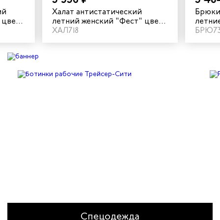
ий
Халат антистатический
Брюки
 цвет
летний женский "Фест" цвет
летни
серый/синий
ХАЛ718
синий
БРЮ7
Спецодежда