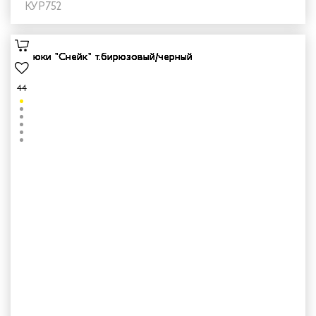
КУР752
44